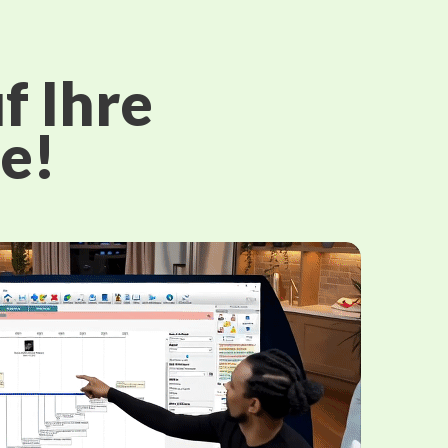
f Ihre
e!