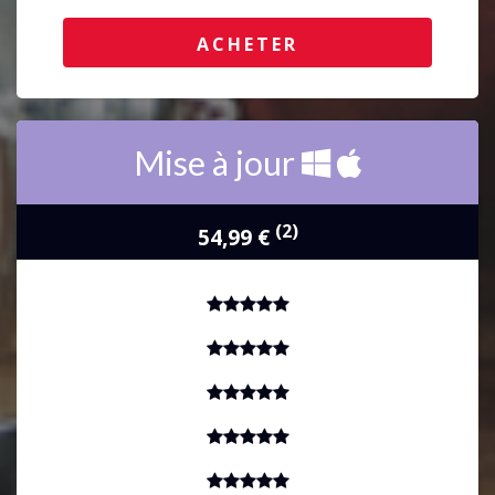
INCLUS
ACHETER
Mise à jour
(2)
54,99 €