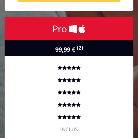
ACHETER
Pro
(2)
99,99 €