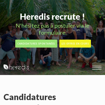
Heredis recrute !
N'hésitez pas à postuler via le
formulaire.
CANDIDATURES SPONTANÉES
LES OFFRES EN COURS
Candidatures