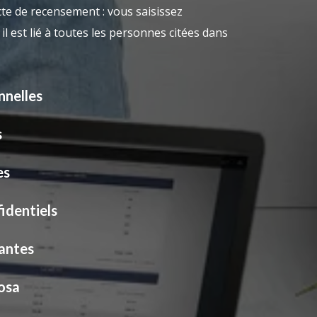
te de recensement : vous saisissez
il est lié à toutes les personnes citées dans
nnelles
s
es
identiels
iantes
osa