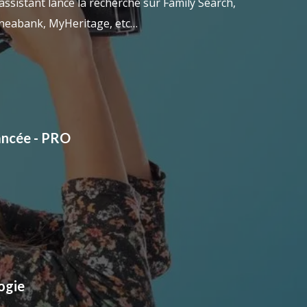
assistant lance la recherche sur Family Search,
Geneabank, MyHeritage, etc…
ancée - PRO
ogie