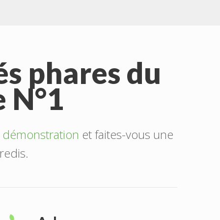
és phares du
e N°1
e démonstration
et faites-vous une
redis.