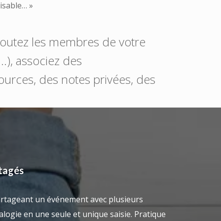
isable… »
joutez les membres de votre
c…), associez des
ources, des notes privées, des
tagés
rtageant un événement avec plusieurs
alogie en une seule et unique saisie. Pratique