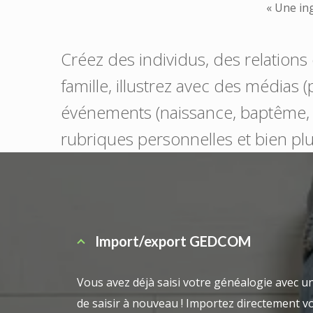
« Une in
Créez des individus, des relatio
famille, illustrez avec des médias (
événements (naissance, baptême, u
rubriques personnelles et bien pl
Import/export GEDCOM
Vous avez déjà saisi votre généalogie avec un 
de saisir à nouveau ! Importez directement v