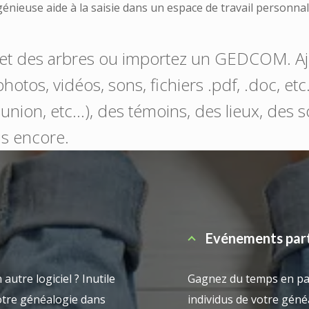
génieuse aide à la saisie dans un espace de travail personnal
ns et des arbres ou importez un GEDCOM. A
photos, vidéos, sons, fichiers .pdf, .doc, et
nion, etc…), des témoins, des lieux, des s
us encore.
Evénements par
autre logiciel ? Inutile
Gagnez du temps en pa
otre généalogie dans
individus de votre géné