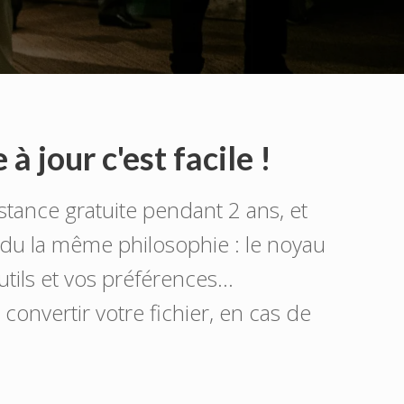
à jour c'est facile !
stance gratuite pendant 2 ans, et
ndu la même philosophie : le noyau
outils et vos préférences…
convertir votre fichier, en cas de