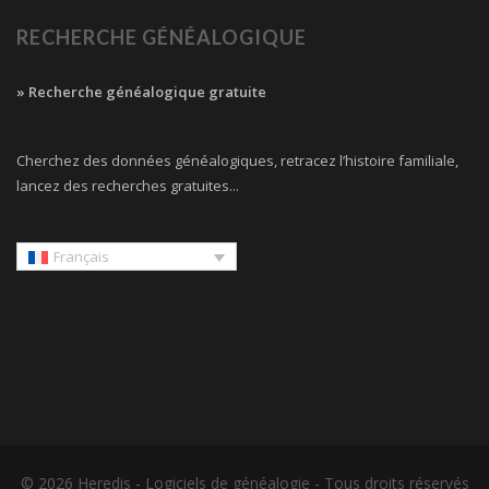
RECHERCHE GÉNÉALOGIQUE
» Recherche généalogique gratuite
Cherchez des données généalogiques, retracez l’histoire familiale,
lancez des recherches gratuites...
Français
© 2026 Heredis -
Logiciels de généalogie
- Tous droits réservés