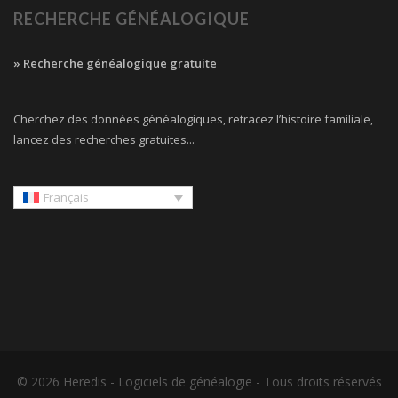
RECHERCHE GÉNÉALOGIQUE
» Recherche généalogique gratuite
Cherchez des données généalogiques, retracez l’histoire familiale,
lancez des recherches gratuites...
Français
© 2026 Heredis -
Logiciels de généalogie
- Tous droits réservés